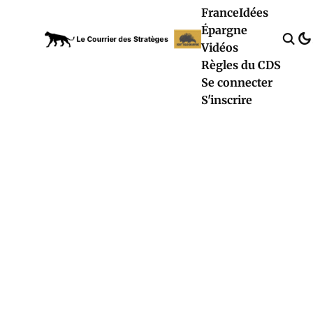
France
Idées
Épargne
Vidéos
Règles du CDS
Se connecter
S'inscrire