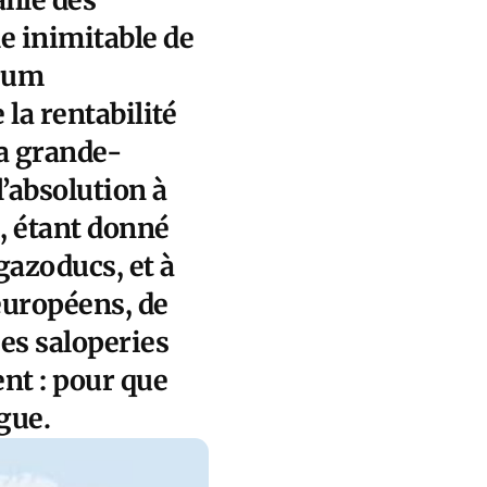
le inimitable de
orum
la rentabilité
a grande-
l’absolution à
e, étant donné
gazoducs, et à
européens, de
ces saloperies
nt : pour que
gue.