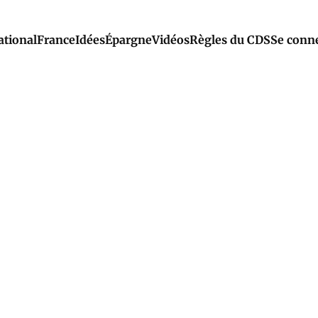
ational
France
Idées
Épargne
Vidéos
Règles du CDS
Se conn