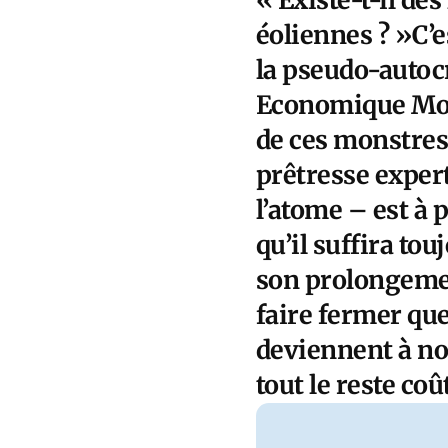
éoliennes ? »C’e
la pseudo-autocr
Economique Mond
de ces monstres
prêtresse expert
l’atome – est à 
qu’il suffira to
son prolongemen
faire fermer que
deviennent à no
tout le reste c