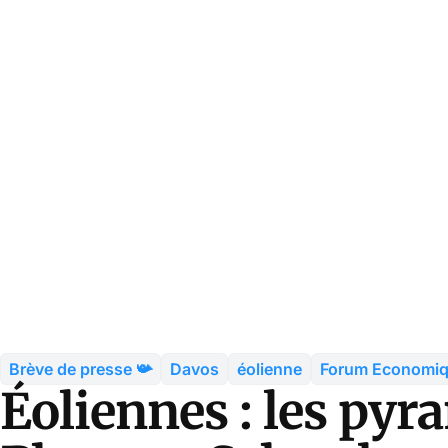
Brève de presse 📯
Davos
éolienne
Forum Economiq
Éoliennes : les pyr