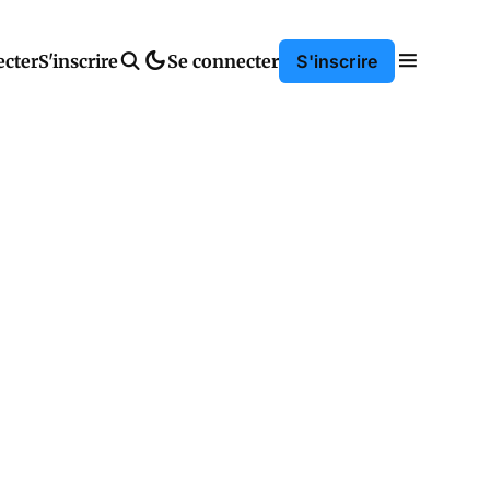
ecter
S'inscrire
Se connecter
S'inscrire