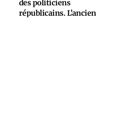
des politiciens
républicains. L’ancien
directeur du NIAID a nié la
plupart des allégations
faites contre lui, y compris
celles formulées après
l’examen des courriels du
Dr David Morens. Le
“virus chinois” dont
parlait Donald Trump au
printemps 2020 pourrait
bien être un
virus “sino-
américain
.