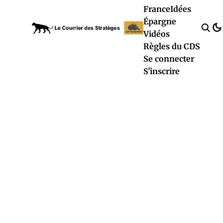
France
Idées
Épargne
Vidéos
Règles du CDS
Se connecter
S'inscrire