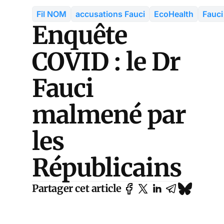
Fil NOM
accusations Fauci
EcoHealth
Fauci
Enquête
COVID : le Dr
Fauci
malmené par
les
Républicains
Partager cet article