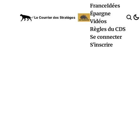
France
Idées
Épargne
Vidéos
Règles du CDS
Se connecter
S'inscrire