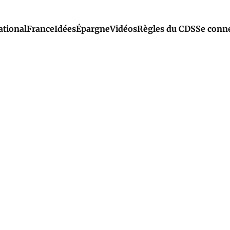
ational
France
Idées
Épargne
Vidéos
Règles du CDS
Se conn