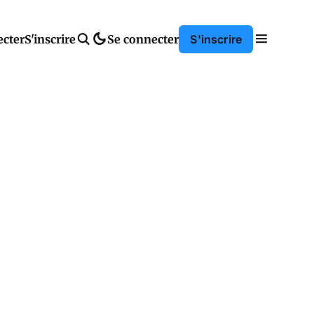
ecter
S'inscrire
Se connecter
S'inscrire