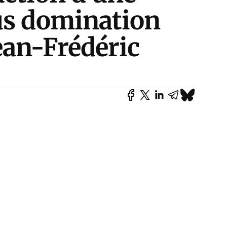
us domination
ean-Frédéric