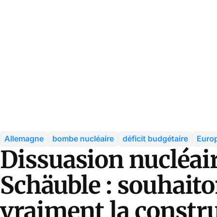
Allemagne
bombe nucléaire
déficit budgétaire
Europ
Dissuasion nucléai
Schäuble : souhait
vraiment la constr