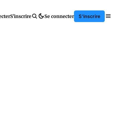
ecter
S'inscrire
Se connecter
S'inscrire