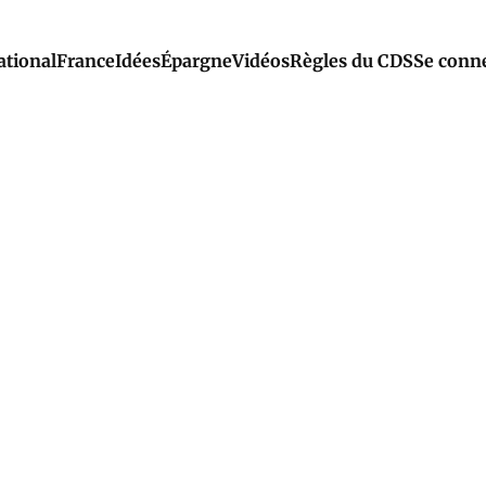
ational
France
Idées
Épargne
Vidéos
Règles du CDS
Se conn