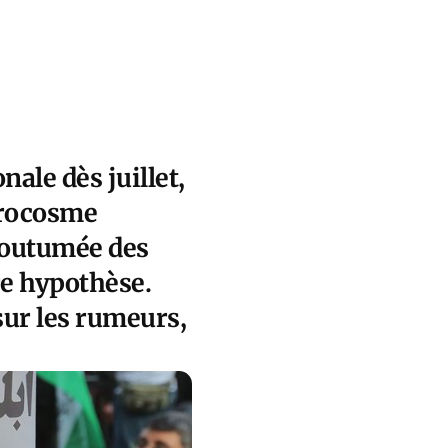
ale dès juillet,
icrocosme
ccoutumée des
re hypothèse.
sur les rumeurs,