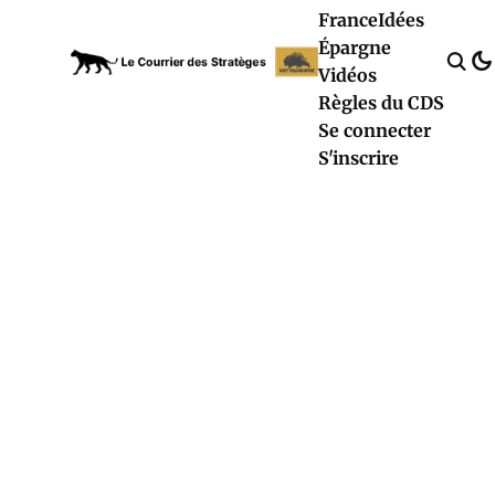
France
Idées
Épargne
Vidéos
Règles du CDS
Se connecter
S'inscrire