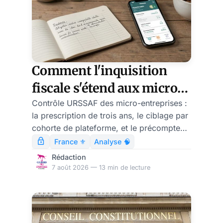
Comment l'inquisition
fiscale s'étend aux micro-
entrepreneurs
Contrôle URSSAF des micro-entreprises :
la prescription de trois ans, le ciblage par
cohorte de plateforme, et le précompte
obligatoire au 1er janvier 2027.
France ⚜️
Analyse 🧠
Rédaction
7 août 2026 — 13 min de lecture