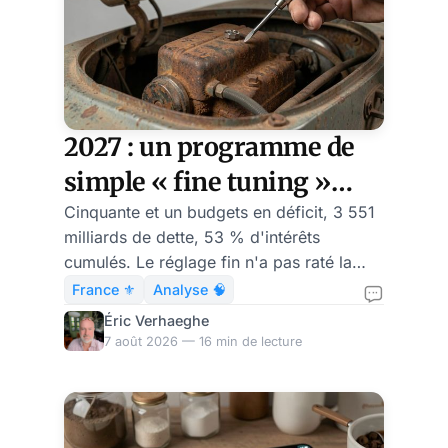
était l'invité de L'Heure
de Vérité, la célèbre
émission politique de
l'époque. Depuis lors,
nous avons affaire à un
feuilleton ininterrompu
2027 : un programme de
d'épisodes, dont l'anal
simple « fine tuning »
socio-économique
Cinquante et un budgets en déficit, 3 551
milliards de dette, 53 % d'intérêts
suffira-t-il à relever la
cumulés. Le réglage fin n'a pas raté la
France ?
trajectoire française : il est la trajectoire.
France ⚜️
Analyse 🧠
Éric Verhaeghe
7 août 2026 — 16 min de lecture