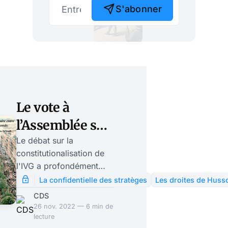
S'abonner
Le vote à
l’Assemblée sur
la
Le débat sur la
constitutionalisation de
constitutionalisation
l'IVG a profondément
de l’IVG a divisé
divisé les partis de
La confidentielle des stratèges
Les droites de Huss
droite, Rassemblement
les partis de
CDS
National et Républicains
26 nov. 2022 — 6 min de
droite
à l'Assemblée. Emmanuel
lecture