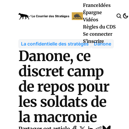
France
Idées
Épargne
Vidéos
Règles du CDS
Se connecter
S'inscrire
La confidentielle des stratèges
Danone
Danone, ce
discret camp
de repos pour
les soldats de
la macronie
Partager cet article