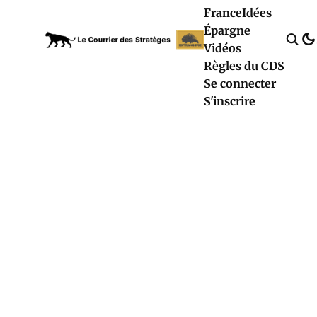
France
Idées
Épargne
Vidéos
Règles du CDS
Se connecter
S'inscrire