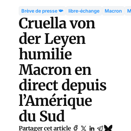
Brève de presse 📯
libre-échange
Macron
M
Cruella von
der Leyen
humilie
Macron en
direct depuis
l’Amérique
du Sud
Partager cet article