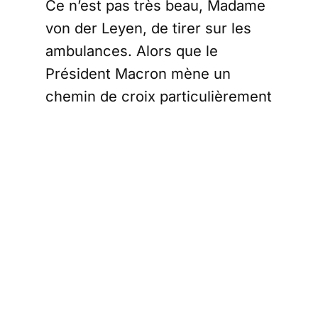
Ce n’est pas très beau, Madame
von der Leyen, de tirer sur les
ambulances. Alors que le
Président Macron mène un
chemin de croix particulièrement
douloureux, avec une censure
magistrale pour son
gouvernement, une absence de
solution de remplacement et une
absence encore plus
remarquable de budget, la
cruelle Présidente de la
Commission Européenne vient
d’infliger une superbe