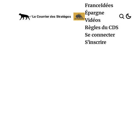
France
Idées
Épargne
Vidéos
Règles du CDS
Se connecter
S'inscrire