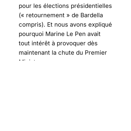
pour les élections présidentielles
(« retournement » de Bardella
compris). Et nous avons expliqué
pourquoi Marine Le Pen avait
tout intérêt à provoquer dès
maintenant la chute du Premier
Ministre.
En bonne lectrice du Courrier,
Marine (et son entourage) ne
devraient pas tarder à tirer
toutes les conclusions qui
s’imposent de la situation
actuelle, et profiter de la
première occasion (voire la