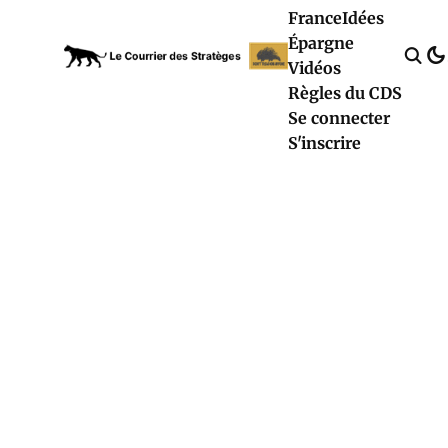
France
Idées
Épargne
Vidéos
Règles du CDS
Se connecter
S'inscrire