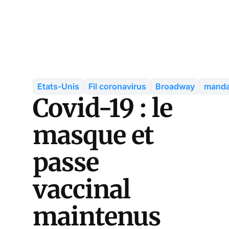
Etats-Unis
Fil coronavirus
Broadway
manda
Covid-19 : le
masque et
passe
vaccinal
maintenus