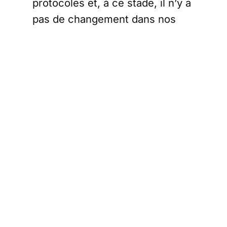
protocoles et, à ce stade, il n’y a
pas de changement dans nos
orientations » a fait savoir
Charlotte St Martin (Présidente
Broadway league)
dans un
communiqué.
Cette annonce vise
principalement à mettre les
choses au clair après la
déclaration du gouverneur Kathy
Hochul qui avait indiqué que le
port de masque
lors des repas
en intérieur n’est désormais plus
une obligation vu que les taux de