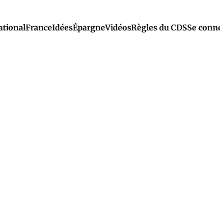
ational
France
Idées
Épargne
Vidéos
Règles du CDS
Se conn