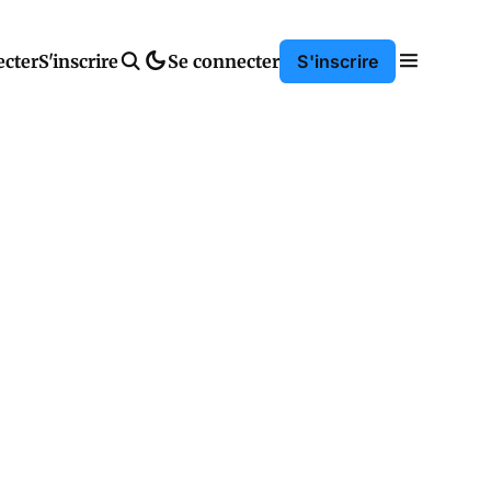
ecter
S'inscrire
Se connecter
S'inscrire