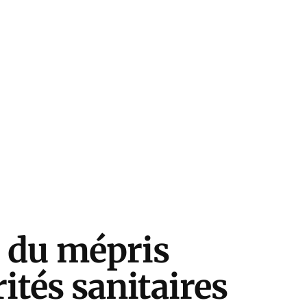
t du mépris
rités sanitaires