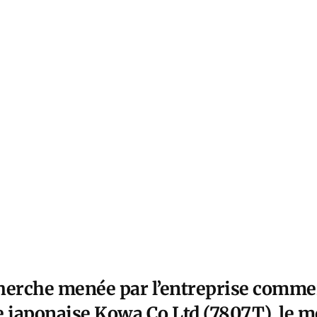
herche menée par l’entreprise commer
japonaise Kowa Co Ltd (7807.T), le 