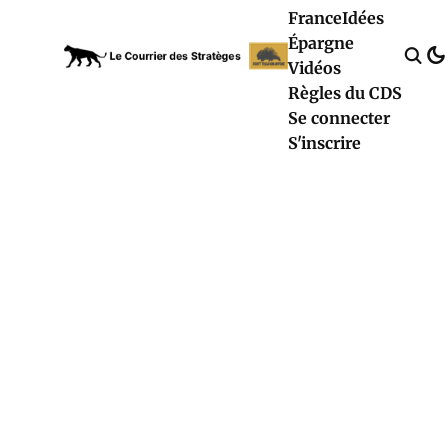
France
Idées
Épargne
Vidéos
Règles du CDS
Se connecter
S'inscrire