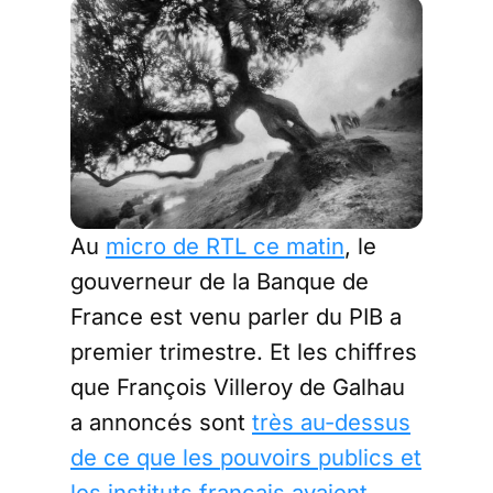
Au
micro de RTL ce matin
, le
gouverneur de la Banque de
France est venu parler du PIB a
premier trimestre. Et les chiffres
que François Villeroy de Galhau
a annoncés sont
très au-dessus
de ce que les pouvoirs publics et
les instituts français avaient