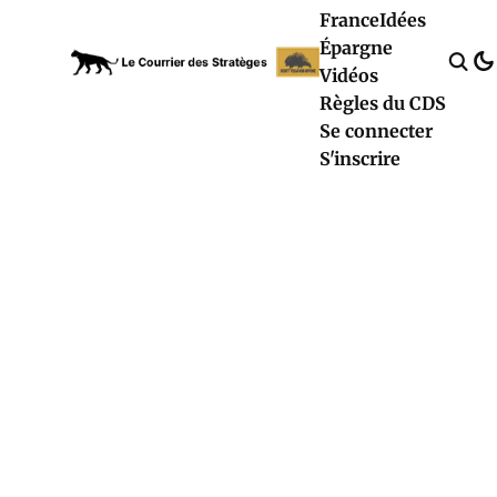
France
Idées
Épargne
Vidéos
Règles du CDS
Se connecter
S'inscrire