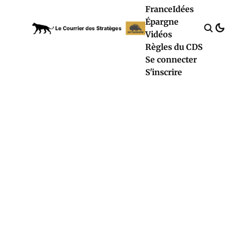
France
Idées
Épargne
Vidéos
Règles du CDS
Se connecter
S'inscrire