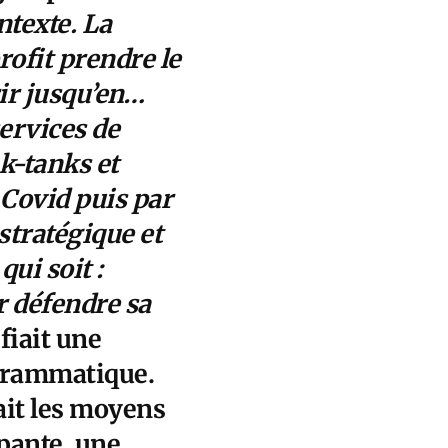
ntexte. La
rofit prendre le
ir jusqu’en…
services de
k-tanks et
 Covid puis par
 stratégique et
qui soit :
r défendre sa
ifiait une
grammatique.
ait les moyens
pante, une