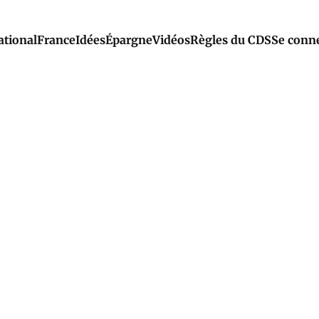
ational
France
Idées
Épargne
Vidéos
Règles du CDS
Se conn