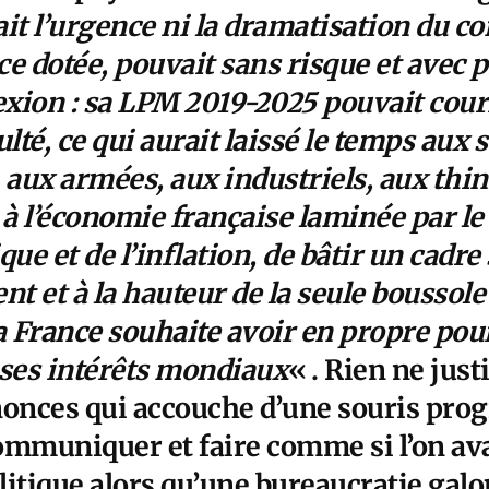
iait l’urgence ni la dramatisation du co
e dotée, pouvait sans risque et avec p
lexion : sa LPM 2019-2025 pouvait cour
ulté, ce qui aurait laissé le temps aux 
aux armées, aux industriels, aux thin
à l’économie française laminée par le
que et de l’inflation, de bâtir un cadre
t et à la hauteur de la seule boussole 
a France souhaite avoir en propre pou
 ses intérêts mondiaux
« . Rien ne just
onces qui accouche d’une souris pro
 communiquer et faire comme si l’on av
litique alors qu’une bureaucratie galo