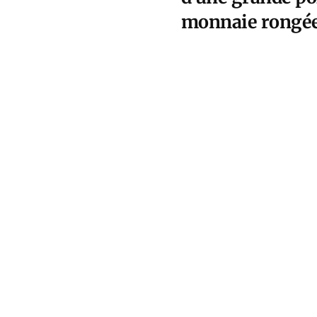
monnaie rongée p
ressorts de l’hé