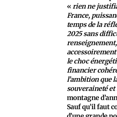
«
rien ne justif
France, puissanc
temps de la réf
2025 sans diffic
renseignement, 
accessoirement 
le choc énergéti
financier cohéren
l’ambition que l
souveraineté et
montagne d’ann
Sauf qu’il faut
d’une grande po