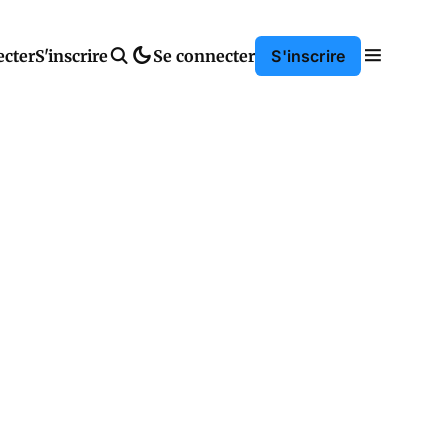
ecter
S'inscrire
Se connecter
S'inscrire