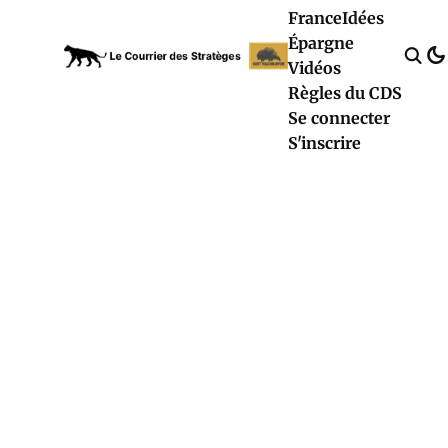
France
Idées
Épargne
Vidéos
Règles du CDS
Se connecter
S'inscrire