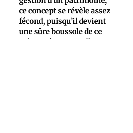
gestion d’un patrimoine,
ce concept se révèle assez
fécond, puisqu’il devient
une sûre boussole de ce
qu’un ménage, quelle que
soit sa composition, doit
envisager le plus tôt
possible, s’il est soucieux à
la fois de se créer un
patrimoine, de le faire
croître.
Cet article est