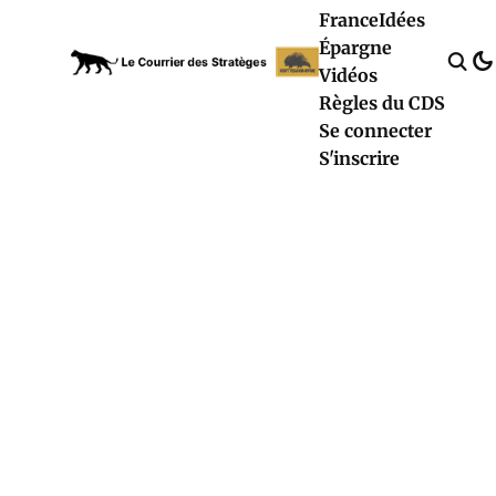
France
Idées
Épargne
Vidéos
Règles du CDS
Se connecter
S'inscrire