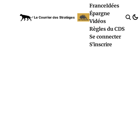
France
Idées
Épargne
Vidéos
Règles du CDS
Se connecter
S'inscrire