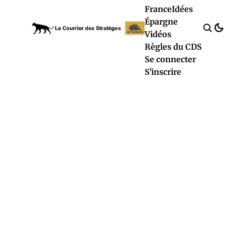
France
Idées
Épargne
Vidéos
Règles du CDS
Se connecter
S'inscrire