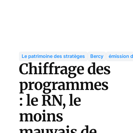
Le patrimoine des stratèges
Bercy
émission d
Chiffrage des
programmes
: le RN, le
moins
mauvais de