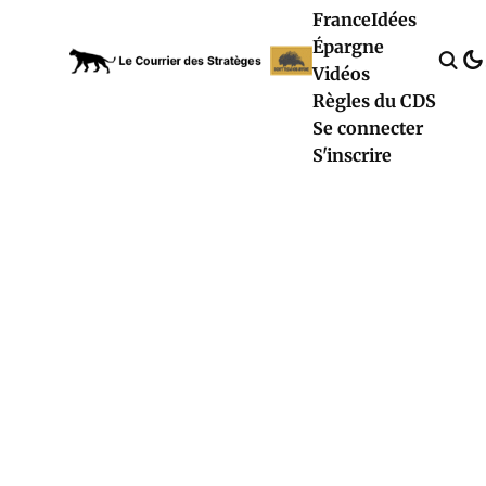
France
Idées
Épargne
Vidéos
Règles du CDS
Se connecter
S'inscrire