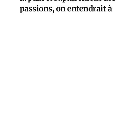
passions, on entendrait à
nouveau la voix de la
France. Au fait, qu’est-ce
qui nous empêche de la
faire entendre ? Nous
devons, quand elle nous
habite, la faire entendre,
partout où nous sommes.
Débarrassons-nous des
slogans de nos dirigeants
qui ont vendu leur âme à
l’Empire américain.
Rappelons-nous les