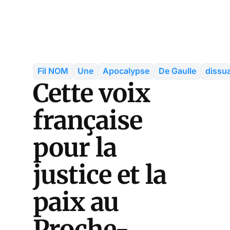
Fil NOM
Une
Apocalypse
De Gaulle
dissu
Cette voix
française
pour la
justice et la
paix au
Proche-