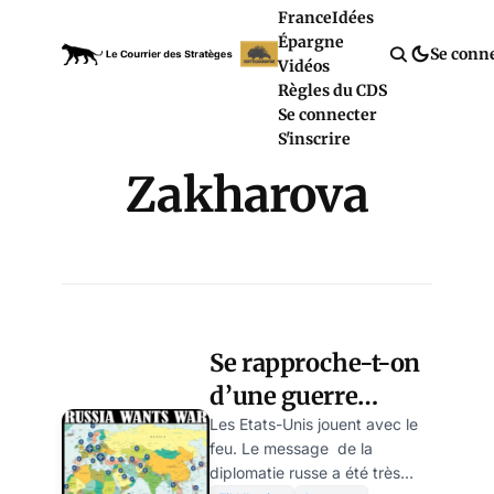
France
Idées
Épargne
Se conn
Vidéos
Règles du CDS
Se connecter
S'inscrire
Zakharova
Se rapproche-t-on
d’une guerre
ouverte entre les
Les Etats-Unis jouent avec le
feu. Le message de la
Etats-Unis et la
diplomatie russe a été très