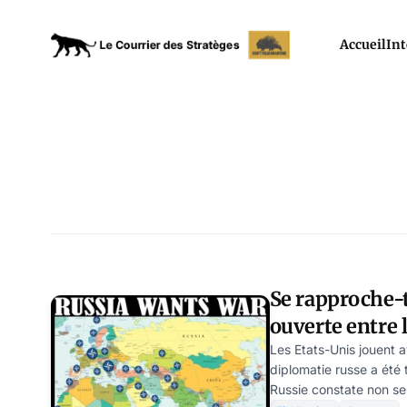
Accueil
Int
Se rapproche-
ouverte entre l
Russie?
Les Etats-Unis jouent 
diplomatie russe a été 
Russie constate non se