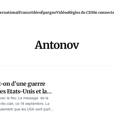
ernational
France
Idées
Épargne
Vidéos
Règles du CDS
Se connect
Antonov
t-on d’une guerre
es Etats-Unis et la
avec le feu. Le message de la
très clair, ce 14 septembre. La
ulement que les USA sont partie