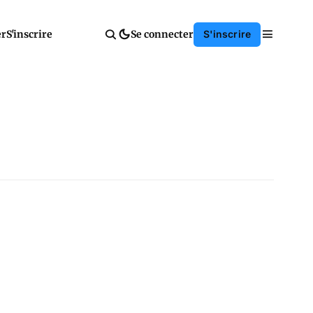
er
S'inscrire
Se connecter
S'inscrire