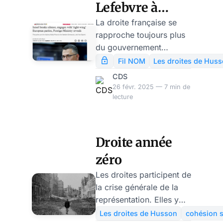
Lefebvre à
Marine Le Pen:
La droite française se
rapproche toujours plus
ça y est,
du gouvernement
Netanyahou a
Netanyahou Il y a
Fil NOM
Les droites de Hus
quelques jours, nous
fait l’union des
CDS
rapportions que le
26 févr. 2025 — 7 min de
droites
groupe des « Patriotes
lecture
européens », dont fait
partie le Rassemblement
National, avait admis le
Droite année
parti de Benjamin
zéro
Netanyahou, le Likoud,
comme observateur de
Les droites participent de
ses travaux. Il y a
la crise générale de la
quelques jours, Barbara
représentation. Elles y
Lefebvre, figure du
ont ajouté leur
Les droites de Husson
cohésion s
renouveau conservateur