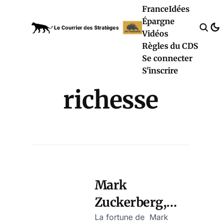
France
Idées
Épargne
Vidéos
Règles du CDS
Se connecter
S'inscrire
richesse
Mark
Zuckerberg,
dans le trio de
La fortune de Mark