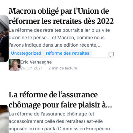
L’actualité de ce mercredi 16 novembre donne
Macron obligé par l’Union de
une curieuse impression de « déjà vu »: un n-
réformer les retraites dès 2022
ième épisode de la « réforme des retra
La réforme des retraites pourrait aller plus vite
qu’on ne le pense… et Macron, comme nous
l’avons indiqué dans une édition récente,
devrait la programmer dès cet été. Incertain il y
Uncategorized
réforme des retraites
a encore quelques jours, ce scénario est
Éric Verhaeghe
désormais contraint par la suspension de la
29 juin 2021 — 2 min de lecture
réforme de l’assurance chômage par le Conseil
d’Etat la semaine dernière. La France ne pourra
bénéficier des 40 milliards du plan de relance
La réforme de l’assurance
européen si elle n’assainit pas ses finances
chômage pour faire plaisir à
publiques avec au moins l’une des mesures
anno
Bruxelles : l’aveu de Bruno Le
La réforme de l’assurance chômage (et
accessoirement celle des retraites) est-elle
Maire
imposée ou non par la Commission Européenne,