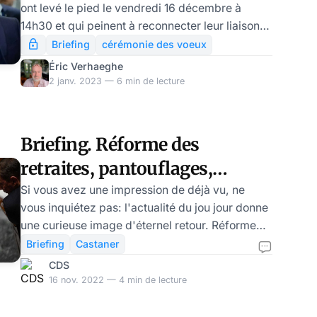
ont levé le pied le vendredi 16 décembre à
14h30 et qui peinent à reconnecter leur liaison
numérique avec la réalité, le Courrier des
Briefing
cérémonie des voeux
Stratèges nouvelle formule vous propose la liste
Éric Verhaeghe
des sujets qui feront votre actualité libertarienne
2 janv. 2023 — 6 min de lecture
en 2023. Au menu, des sujets français et des
sujets mondiaux, bien entendu. Mais surtout, ne
faites pas trop la différence : la France, Macron
Briefing. Réforme des
oblige, est de plus en plus mondialisée et s’il y a
retraites, pantouflages,
bien une idée à ret
Trump: une curieuse
Si vous avez une impression de déjà vu, ne
vous inquiétez pas: l'actualité du jou jour donne
impression de déjà vu
une curieuse image d'éternel retour. Réforme
des retraites des gouvernements Macron, retour
Briefing
Castaner
de Castaner, un Sarkozy qui cherche à tirer les
CDS
ficelles de son ancien parti agonisant, Donald
16 nov. 2022 — 4 min de lecture
Trump candidat à la Maison-Blanche: il faut que
rien ne change pour que rien ne change....