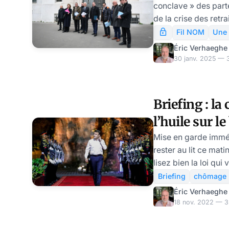
conclave » des part
de la crise des retr
imposée aux force
Fil NOM
Une
pourtant minoritaire
Éric Verhaeghe
informations, le ME
30 janv. 2025 — 3
quelques troupes su
s’apprêtent à donner
au Président de la 
Briefing : la 
esquisse d’accord (
l’huile sur l
question des retrait
nombreuses pour la
soignants s
Mise en garde imméd
rester au lit ce matin
lisez bien la loi qui
l'assurance chômag
Briefing
chômage
comme démissionnair
Éric Verhaeghe
de déclarer forfait
18 nov. 2022 — 3 
occupez est pureme
le gouvernement vou