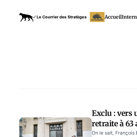
Accueil
Intern
Exclu : vers 
retraite à 63
autres inno
On le sait, François