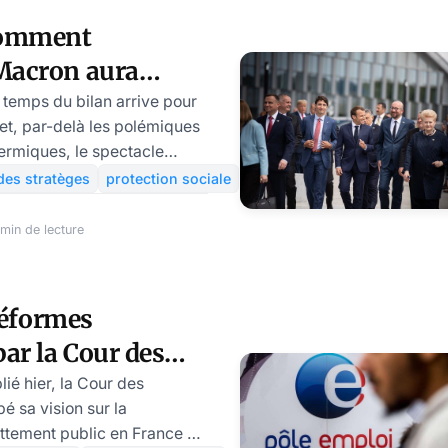
ndu l'an dernier, vous
Comment
re ticket pour un tour. La
acron aura
nt position...
otection sociale
 temps du bilan arrive pour
t, par-delà les polémiques
tes durant son
ermiques, le spectacle
tion sociale et le système de
des stratèges
protection sociale
d’un quinquennat mouvementé
oulever des questions de
min de lecture
t la Sécurité Sociale n’aura
, à la fois financière et
résident candidat ne semble
réformes
n prospective sur ce qui
ar la Cour des
faillite ou lui
inueront votre
ié hier, la Cour des
 sa vision sur la
 ?
ettement public en France et