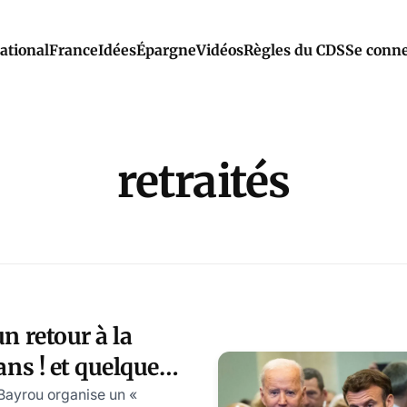
ational
France
Idées
Épargne
Vidéos
Règles du CDS
Se conne
retraités
un retour à la
 ans ! et quelques
vations…
 Bayrou organise un «