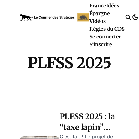
France
Idées
Épargne
Vidéos
Règles du CDS
Se connecter
S'inscrire
PLFSS 2025
PLFSS 2025 : la
“taxe lapin”
reviendra (et
C’est fait ! Le projet de