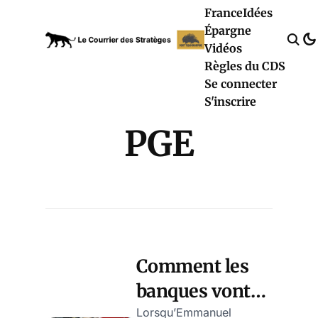
France
Idées
Épargne
Vidéos
Règles du CDS
Se connecter
S'inscrire
PGE
Comment les
banques vont
mettre en
Lorsqu’Emmanuel