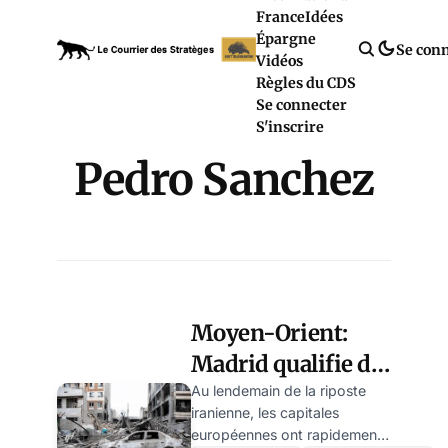
France
Idées
Épargne
Se con
Vidéos
Règles du CDS
Se connecter
S'inscrire
Pedro Sanchez
Moyen-Orient:
Madrid qualifie d’«
illégales » les
Au lendemain de la riposte
iranienne, les capitales
frappes israélo-
européennes ont rapidement