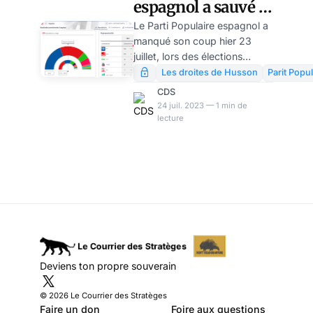
espagnol a sauvé la
mise aux
Le Parti Populaire espagnol a
manqué son coup hier 23
socialistes
juillet, lors des élections
législatives anticipées.. Il ne
Les droites de Husson
Parit Popul
devance le parti socialiste
CDS
sortant et usé que de 330
24 juil. 2023 — 1 min de
000 voix. Quand donc la
lecture
droite « modérée »
comprendra-t-elle qu’elle ne
peut parvenir à rien si elle se
contente d’être l’alternative
de droite au « Great Reset »?
Deviens ton propre souverain
© 2026 Le Courrier des Stratèges
Faire un don
Foire aux questions