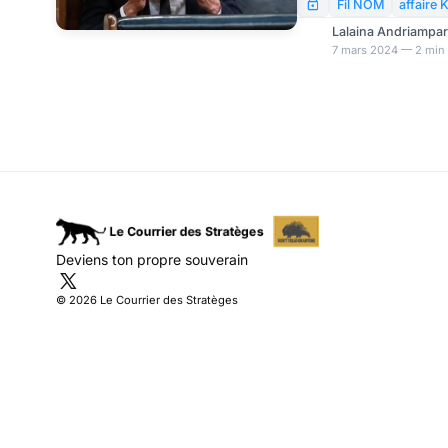
pandémie. Mercredi, un
Fil NOM
affaire 
de ses fonctions.
Lalaina Andriampa
7 mars 2024 — 2 min 
Deviens ton propre souverain
© 2026 Le Courrier des Stratèges