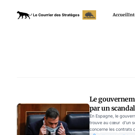
Accueil
Int
Le gouvernem
par un scandal
concernant l’
En Espagne, le gouve
trouve au cœur d’un sc
COVID
concerne les contrats