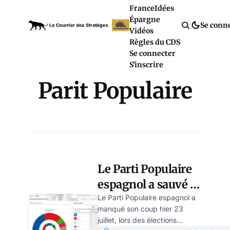
France
Idées
Épargne
Se conn
Vidéos
Règles du CDS
Se connecter
S'inscrire
Parit Populaire
Le Parti Populaire
espagnol a sauvé la
mise aux
Le Parti Populaire espagnol a
manqué son coup hier 23
socialistes
juillet, lors des élections