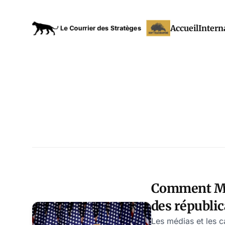
Accueil
Intern
Comment McC
des républic
s’est arrang
Les médias et les c