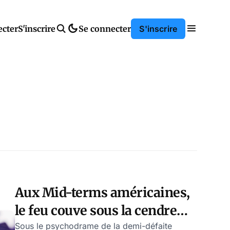
ecter
S'inscrire
Se connecter
S'inscrire
Aux Mid-terms américaines,
le feu couve sous la cendre
des résultats – par Yves-
Sous le psychodrame de la demi-défaite