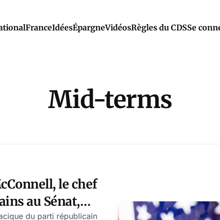
ational
France
Idées
Épargne
Vidéos
Règles du CDS
Se conn
Mid-terms
onnell, le chef
ains au Sénat,
é pour « faire
acique du parti républicain