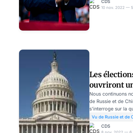
CDS
au Sénat, la capac
10 nov. 2022 — 5
maintenir dans le je
leadership de fait s
une mauvaise nouve
américain. Encore une fois, les médias
« mainstream » occ
aspect pourtant ess
Les électio
ouvriront u
d’opportunit
Nous continuons no
de Russie et de Chi
Le Courrier 
s'interroge sur la q
Républicains plus f
Vu de Russie et de 
Démocrates" au dia
CDS
une illusion de la p
8 nov. 2022 — 6 