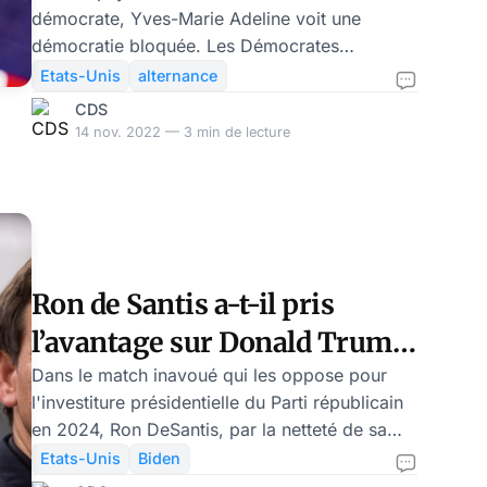
démocrate, Yves-Marie Adeline voit une
Marie Adeline
démocratie bloquée. Les Démocrates
américains, qui ont certes dû céder du terrain
Etats-Unis
alternance
aux Républicains, se réjouissent de n’avoir pas
CDS
eu à subir un raz-de-marée de leurs
14 nov. 2022 — 3 min de lecture
adversaires aux élections de mi-mandat, sans
réaliser ce qui se manifeste derrière ce quasi-
immobilisme des positions : à quelques points
près, on en reste à deux moitiés quasiment
égales, comme on l’avait vu il y a deux ans. Le
jeu de l’alternance est-
Ron de Santis a-t-il pris
l’avantage sur Donald Trump
dans la course à l’investiture
Dans le match inavoué qui les oppose pour
l'investiture présidentielle du Parti républicain
républicaine pour l’élection
en 2024, Ron DeSantis, par la netteté de sa
présidentielle de 2024?
victoire - qui contraste avec le résultat mitigé à
Etats-Unis
Biden
l'échelle nationale pour les Républicains - a de