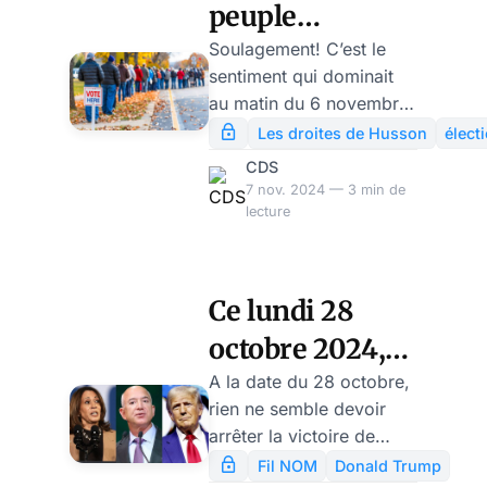
peuple
américain est le
Soulagement! C’est le
sentiment qui dominait
premier héros
au matin du 6 novembre
du 5 novembre
2024. En votant
Les droites de Husson
élect
nettement, sans aucune
2024
CDS
contestation possible,
7 nov. 2024 — 3 min de
pour Donald Trump, le
lecture
peuple américain a
conforté les institutions
américaines et revigoré
Ce lundi 28
la démocratie. On peut
octobre 2024,
même dire que le
premier héros de la
les sondages
A la date du 28 octobre,
journée du 5 novembre,
rien ne semble devoir
donnent Trump
c’est ce peuple américain
arrêter la victoire de
gagnant
qui avait comme hantise
Donald Trump – sinon
Fil NOM
Donald Trump
de s’exposer à nouveau,