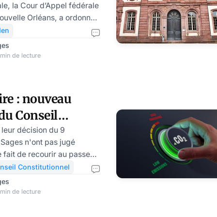
le, la Cour d’Appel fédérale
Nouvelle Orléans, a ordonné
obligation vaccinale, imposée
den
 Biden, dans le secteur privé.
ges
ers de taille pour Joe
min de lecture
recours possible est
 Suprême des États-Unis
ire : nouveau
igation vaccinale confirmée.
du Conseil
d’appel fédérale
nnel
 leur décision du 9
 Sages n'ont pas jugé
e fait de recourir au passe
 juillet 2022. Ils confirment
nseil Constitutionnel
ès au vote et aux
ges
ues seront exempté de
min de lecture