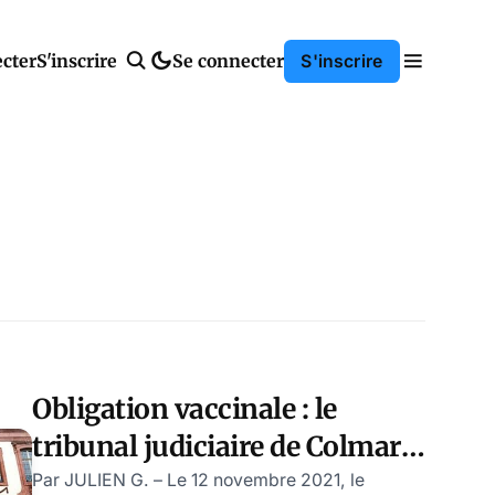
cter
S'inscrire
Se connecter
S'inscrire
Obligation vaccinale : le
tribunal judiciaire de Colmar
se déclare incompétent
Par JULIEN G. – Le 12 novembre 2021, le