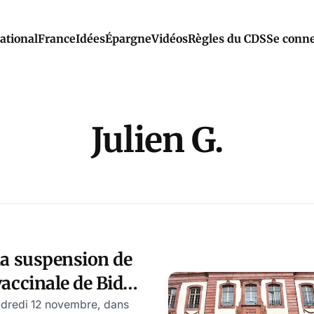
ational
France
Idées
Épargne
Vidéos
Règles du CDS
Se conne
Julien G.
 la suspension de
vaccinale de Biden
r la justice
ndredi 12 novembre, dans