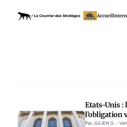
Accueil
Intern
Etats-Unis :
l’obligation 
maintenue pa
Par JULIEN G. - Ve