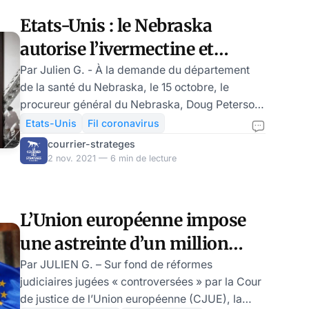
climatique, cette politique doit permettre, non
Etats-Unis : le Nebraska
pas un développement plus harmonieux pour
autorise l’ivermectine et
tous, mais un renflouement vert du système
financier
l’hydroxychloroquine contre
Par Julien G. - À la demande du département
de la santé du Nebraska, le 15 octobre, le
le Covid 19
procureur général du Nebraska, Doug Peterson,
a émis un avis juridique selon lequel les
Etats-Unis
Fil coronavirus
prestataires de soins de santé du Nebraska
courrier-strateges
peuvent légalement prescrire de l'ivermectine
2 nov. 2021 — 6 min de lecture
et de l'hydroxychloroquine pour le traitement de
la COVID, à condition d'obtenir le consentement
éclairé du patient. State of nebraska attorney
L’Union européenne impose
general de Laurent Sailly Avant de rendre ses
une astreinte d’un million
conclusions, le procureur Doug Peterson a pr
d’euros par jour à la Pologne
Par JULIEN G. – Sur fond de réformes
judiciaires jugées « controversées » par la Cour
de justice de l’Union européenne (CJUE), la