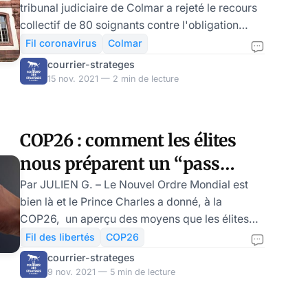
tribunal judiciaire de Colmar a rejeté le recours
collectif de 80 soignants contre l'obligation
vaccinale dans l'exercice de leur profession, au
Fil coronavirus
Colmar
motif que ce type d'affaire relève du tribunal
courrier-strateges
administratif. A Mulhouse comme ailleurs,
15 nov. 2021 — 2 min de lecture
l’acharnement contre les soignants suspendus
perdure et précarise encore un peu plus ces «
héros », encore applaudis il y a 1 an ! 1.Le
COP26 : comment les élites
tribunal judiciaire se déclare incompétent. Le 12
nous préparent un “pass
novembre 2021, le tribunal judiciaire
carbone“
Par JULIEN G. – Le Nouvel Ordre Mondial est
bien là et le Prince Charles a donné, à la
COP26, un aperçu des moyens que les élites
utiliseront pour parvenir à leurs fins. Après les
Fil des libertés
COP26
états d’urgence attentat et sanitaire, les
courrier-strateges
dirigeants mondiaux ont clairement montré leur
9 nov. 2021 — 5 min de lecture
volonté de mettre en place un état d’urgence
climatique. Prenant prétexte de l’urgence