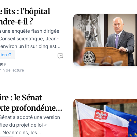
e l’article relatif à l’accès
lits : l’hôpital
ablissements scolaires à des
ndre-t-il ?
ncernant les élèves, ainsi
n une enquête flash dirigée
Conseil scientifique, Jean-
environ un lit sur cinq est
ds hôpitaux publics faute
lien G.
grande surprise d’Olivier
ges
in de lecture
 choix que de fermer leurs
, partiellement ou
re : le Sénat
 Stream », forcé de
exte profondément
gation vaccinale a aggra
Sénat a adopté une version
ée du projet de loi «
». Néanmoins, les