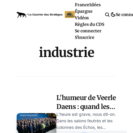
France
Idées
Épargne
Se conn
Vidéos
Règles du CDS
Se connecter
S'inscrire
industrie
L'humeur de Veerle
Daens : quand les
industriels
L’heure est grave, nous dit-on.
Dans les salons feutrés et les
européens
colonnes des Échos, les