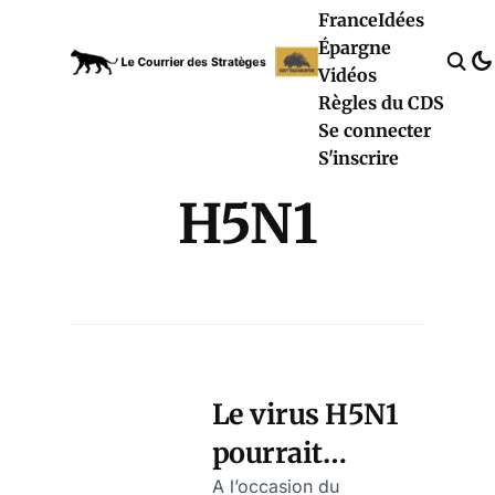
France
Idées
Épargne
Vidéos
Règles du CDS
Se connecter
S'inscrire
H5N1
Le virus H5N1
pourrait
évoluer vers la
A l’occasion du