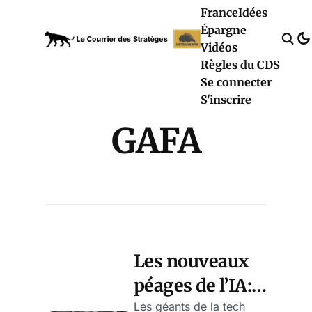
France
Idées
Épargne
Vidéos
Règles du CDS
Se connecter
S'inscrire
GAFA
Les nouveaux
péages de l’IA:
comment les
Les géants de la tech