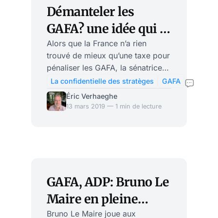
on les attend. Nous avions déjà
Démanteler les
signalé que la taxe GAFA posait
GAFA? une idée qui a
problème aux Etats-Unis. Assez
de l’avenir
Alors que la France n’a rien
curieusement, Bruno Le Maire
trouvé de mieux qu’une taxe pour
avait à l’époque balayé d’un
pénaliser les GAFA, la sénatrice
revers de la main les ob
démocrate du Massachusetts
La confidentielle des stratèges
GAFA
Elisabeth Warren propose une
Éric Verhaeghe
idée qui semble avoir plus
13 mars 2019 — 1 min de lecture
d’avenir: le démantèlement des
GAFA! La sénatrice est candidate
aux primaires… « Pour rétablir
l’équilibre des pouvoirs dans
notre démocratie, promouvoir la
concurrence et faire en sorte que
GAFA, ADP: Bruno Le
la prochaine génération
Maire en pleine
d’innovations technologiques soit
phase d’apprenti-
Bruno Le Maire joue aux
aussi dynamique que la dernière,