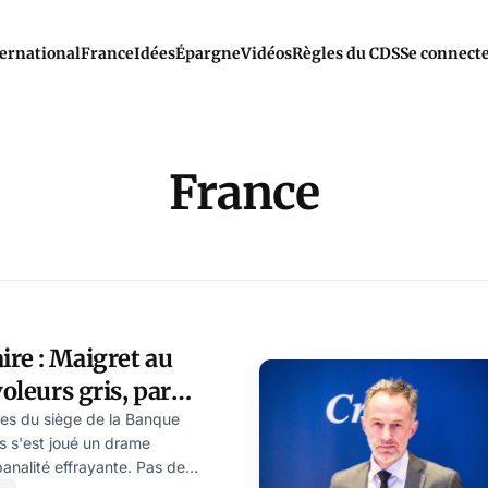
ernational
France
Idées
Épargne
Vidéos
Règles du CDS
Se connect
France
re : Maigret au
voleurs gris, par
mées du siège de la Banque
s s'est joué un drame
analité effrayante. Pas de