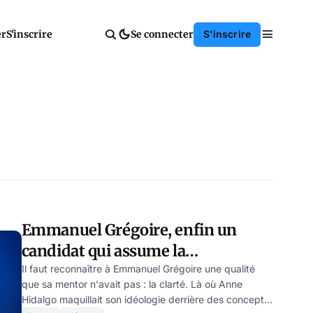
er
S'inscrire
Se connecter
S'inscrire
Emmanuel Grégoire, enfin un
candidat qui assume la
soviétisation de Paris, par Veerle
Il faut reconnaître à Emmanuel Grégoire une qualité
que sa mentor n'avait pas : la clarté. Là où Anne
Daens !
Hidalgo maquillait son idéologie derrière des concepts