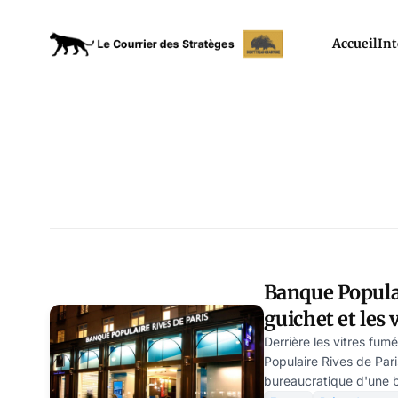
Accueil
Int
Banque Populai
guichet et les 
Veerle Daens
Derrière les vitres fu
Populaire Rives de Pari
bureaucratique d'une b