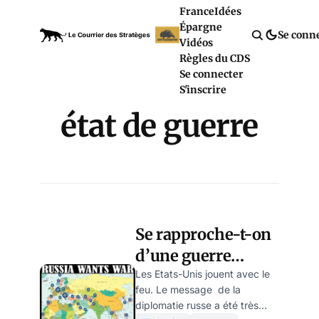
France
Idées
Épargne
Se conn
Vidéos
Règles du CDS
Se connecter
S'inscrire
état de guerre
Se rapproche-t-on
d’une guerre
ouverte entre les
Les Etats-Unis jouent avec le
feu. Le message de la
Etats-Unis et la
diplomatie russe a été très