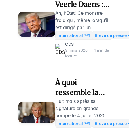
Veerle Daens :
quand Trump
Ah, l’État! Ce monstre
froid qui, même lorsqu’il
commence à
est dirigé par un
yoyoter de la
octogénaire en roue
International 🗺️
Brève de presse 
libre, parvient encore à
touffe sur l'Iran
CDS
nous vendre ses pulsions
9 mars 2026 — 4 min de
meurtrières sous le label
lecture
« Paix par la Force ».
Bienvenue dans le
printemps 2026, où
À quoi
l’Opération Epic Fury
ressemble la
transforme Téhéran en
brasier pendant que le
dérégulation de
Huit mois après sa
Commandant en chef
signature en grande
la santé sous
des États-Unis
pompe le 4 juillet 2025,
Trump ? par
redécouvre les joies de
la loi Public Law 119-21,
International 🗺️
Brève de presse 
l’architecture