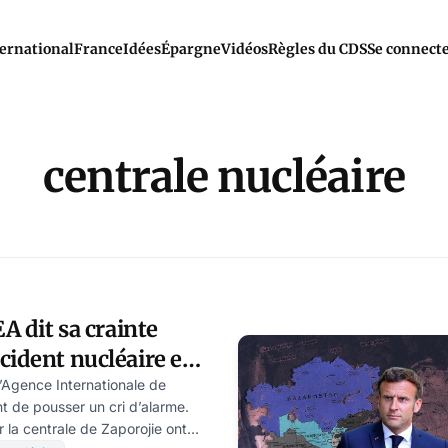
ernational
France
Idées
Épargne
Vidéos
Règles du CDS
Se connect
centrale nucléaire
EA dit sa crainte
cident nucléaire en
l’Agence Internationale de
t de pousser un cri d’alarme.
ur la centrale de Zaporojie ont