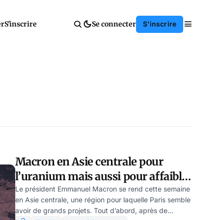
er
S'inscrire
Se connecter
S'inscrire
Macron en Asie centrale pour
l’uranium mais aussi pour affaiblir
Poutine, par Valéria Verbinina
Le président Emmanuel Macron se rend cette semaine
en Asie centrale, une région pour laquelle Paris semble
avoir de grands projets. Tout d’abord, après de