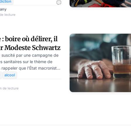
ulièrement élevé chez les
diction
issues des quartiers
rany
vidus âgés de 50 à 69 ans. Les
de lecture
il est urgent de prendre les
viter d’autres décès. Si le
iquement les individus, il a
 boire où délirer, il
gue la hausse des
par Modeste Schwartz
 » suscité par une campagne de
s sanitaires sur le thème de
us rappeler que l’État macroniste
ssion d’une société au moins

alcool
n de lecture