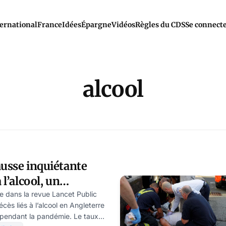
ernational
France
Idées
Épargne
Vidéos
Règles du CDS
Se connect
alcool
ausse inquiétante
 l’alcool, un
ue des
e dans la revue Lancet Public
cès liés à l’alcool en Angleterre
pendant la pandémie. Le taux