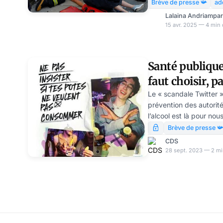
de mortalité est partic
Brève de presse 📯
ad
hommes, les personnes 
Lalaina Andriampa
défavorisés et les indi
15 avr. 2025 — 4 min 
chercheurs estiment qu’
bonnes mesures afin d’é
Covid-19 a affecté phys
Santé publique :
également mis en exer
faut choisir, 
Le « scandale Twitter
prévention des autorité
l’alcool est là pour no
woke est aussi l’expre
Brève de presse 
aussi malade que lui.
CDS
28 sept. 2023 — 2 mi