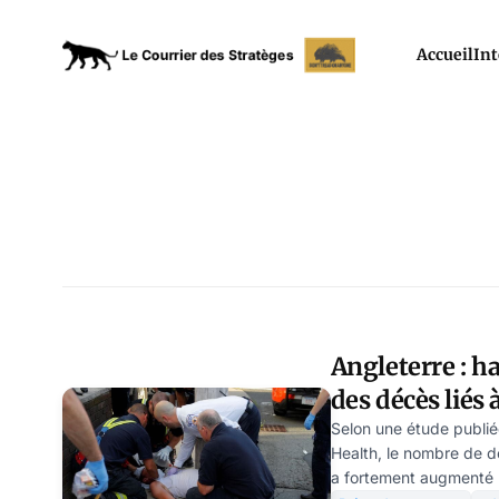
Accueil
Int
Angleterre : h
des décès liés à
héritage toxiq
Selon une étude publié
Health, le nombre de dé
confinements
a fortement augmenté 