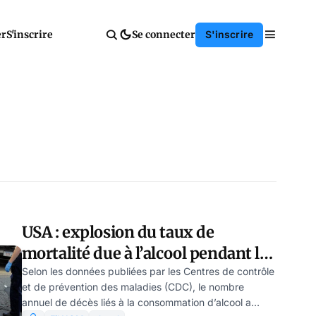
er
S'inscrire
Se connecter
S'inscrire
USA : explosion du taux de
mortalité due à l’alcool pendant le
COVID
Selon les données publiées par les Centres de contrôle
et de prévention des maladies (CDC), le nombre
annuel de décès liés à la consommation d’alcool a