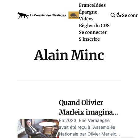
France
Idées
Épargne
Se con
Vidéos
Règles du CDS
Se connecter
S'inscrire
Alain Minc
Quand Olivier
Marleix imaginait
pour Le Courrier
En 2023, Eric Verhaeghe
avait été reçu à l’Assemblée
un président
Nationale par Olivier Marleix.