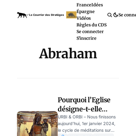
France
Idées
Épargne
Se conn
Vidéos
Règles du CDS
Se connecter
S'inscrire
Abraham
Pourquoi l’Eglise
désigne-t-elle
Marie comme
URBI & ORBI – Nous finissons
aujourd’hui, 1er janvier 2024,
« Mère de Dieu »?
le cycle de méditations sur