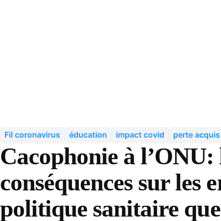
Fil coronavirus
éducation
impact covid
perte acquis
Cacophonie à l’ONU: l
conséquences sur les e
politique sanitaire qu