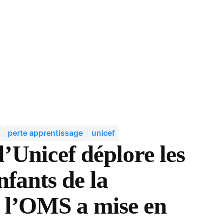
perte apprentissage
unicef
’Unicef déplore les
nfants de la
e l’OMS a mise en