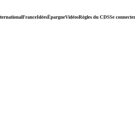
ternational
France
Idées
Épargne
Vidéos
Règles du CDS
Se connecte