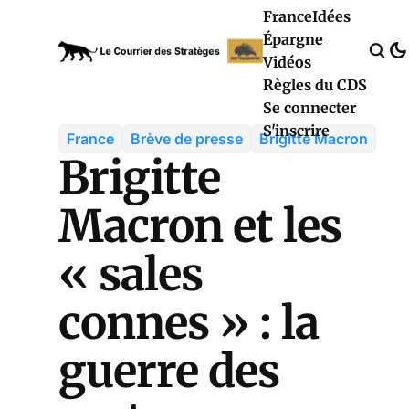
France
Idées
Épargne
Vidéos
Règles du CDS
Se connecter
S'inscrire
France
Brève de presse
Brigitte Macron
Brigitte
Macron et les
« sales
connes » : la
guerre des