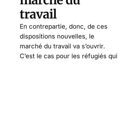
marché du
travail
En contrepartie, donc, de ces
dispositions nouvelles, le
marché du travail va s’ouvrir.
C’est le cas pour les réfugiés qui
disposeront, dans certains cas,
du droit de travailler dès leur
arrivée sur le sol français :
l’article 4 prévoit
quant à lui « un
dispositif d’accès