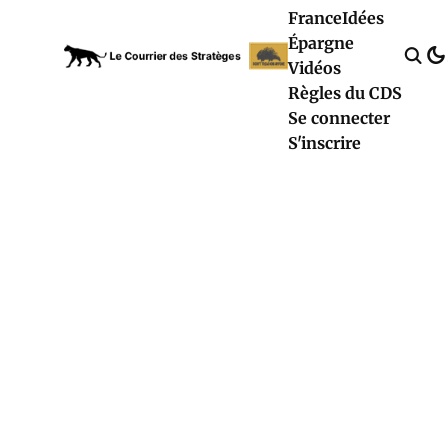
France
Idées
Épargne
Vidéos
Règles du CDS
Se connecter
S'inscrire