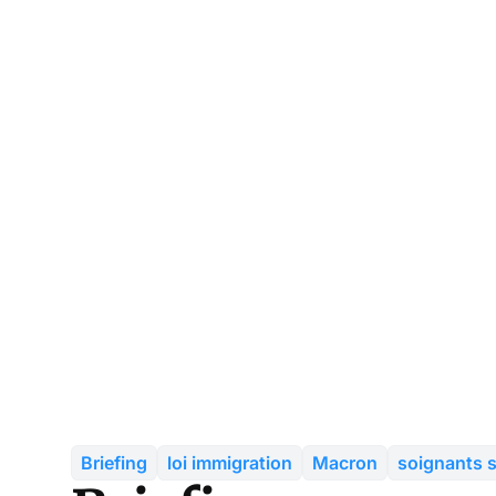
Briefing
loi immigration
Macron
soignants 