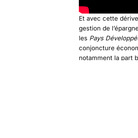
Et avec cette dériv
gestion de l’épargne
les
Pays Développé
conjoncture économi
notamment la part 
Treasuries
– les Bon
Emerging Markets
(
macroéconomique d’e
mettent désormais, 
jaugeant leur marché
du « no go » en ce