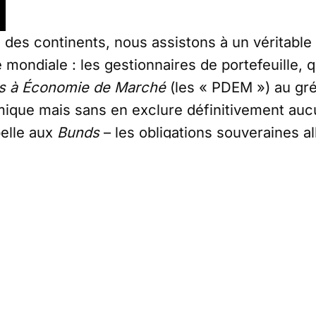
e des continents, nous assistons à un véritable
 mondiale : les gestionnaires de portefeuille, q
s à Économie de Marché
(les « PDEM ») au gré
que mais sans en exclure définitivement aucu
belle aux
Bunds
– les obligations souveraines a
s du Trésor US) et qui réservaient la logique 
« EM » dans le jargon) en fonction de leur dy
nsemble, sont en train d’inverser totalement l
les uns après les autres, à pondérer les « EM 
 obligataire au cas par cas, et à faire du « go/
 moment) sur les obligations souveraines des