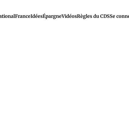
ational
France
Idées
Épargne
Vidéos
Règles du CDS
Se conn