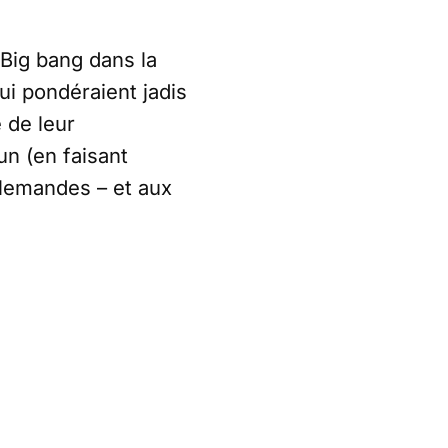
 Big bang dans la
ui pondéraient jadis
 de leur
n (en faisant
llemandes – et aux
de « go/no go » aux
namique
a vapeur : ils se
» (BRICS+), en
no go » (et surtout
 PDEM !