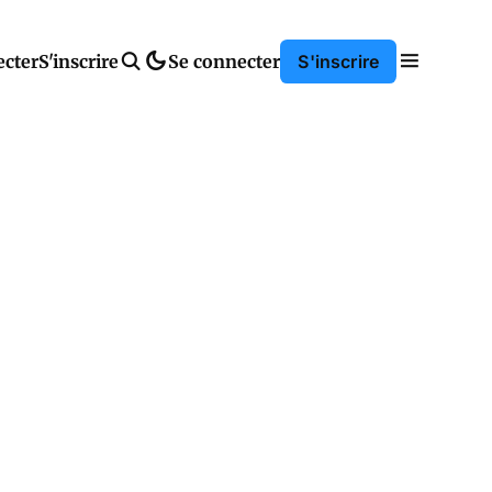
ecter
S'inscrire
Se connecter
S'inscrire