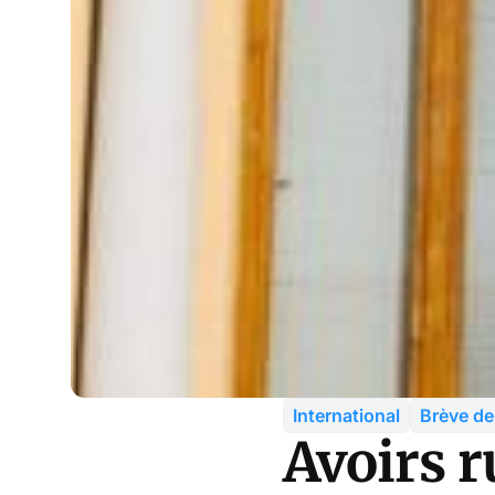
International
Brève de
Avoirs r