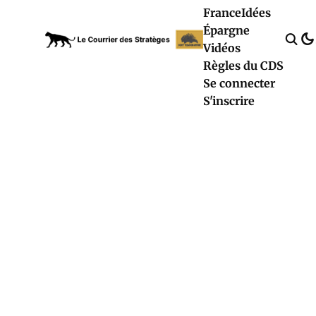
France
Idées
Épargne
Vidéos
Règles du CDS
Se connecter
S'inscrire